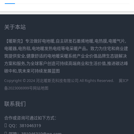
关于本站
【暖斯克】专注做好电地暖,自主研发石墨烯地暖,电热膜,电暖气片,
电暖器,电热毯,电地暖发热电缆等电采暖产品。致力为住宅和商业建
筑提供安全,健康舒适的电地暖采暖系统产业全价值品牌生态链解决
方案和服务,为全球客户创造可持续高端商业和生活价值,推进碳达峰
碳中和,筑未来可持续发展蓝图
Copyright © 2024 河北暖斯克科技有限公司 All Rights Reserved.
冀ICP
备2023006999号
网站地图
联系我们
合作或咨询可通过如下方式：
QQ：381046319
邮箱：381046319@qq.com